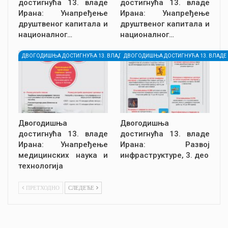
достигнућа 13. владе
достигнућа 13. владе
Ирана: Унапређење
Ирана: Унапређење
друштвеног капитала и
друштвеног капитала и
националног…
националног…
ДВОГОДИШЊА ДОСТИГНУЋА 13. ВЛАДЕ ИРАНА
ДВОГОДИШЊА ДОСТИГНУЋА 13. ВЛАДЕ
Двогодишња
Двогодишња
достигнућа 13. владе
достигнућа 13. владе
Ирана: Унапређење
Ирана: Развој
медицинских наука и
инфраструктуре, 3. део
технологија
ПРЕТХОДНО
СЛЕДЕЋЕ