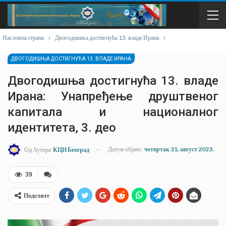
Насловна страна
Двогодишња достигнућа 13. владе Ирана
ДВОГОДИШЊА ДОСТИГНУЋА 13. ВЛАДЕ ИРАНА
Двогодишња достигнућа 13. владе
Ирана: Унапређење друштвеног
капитала и националног
идентитета, 3. део
Датум објаве:
четвртак 31. август 2023.
Од Аутора
КЦИ Београд
39
Поделите