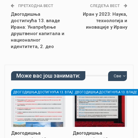
ПРЕТХОДНА ВЕСТ
СЛЕДЕЋА ВЕСТ
Двогодишња
Иран у 2023: Наука,
достигнућа 13. владе
технологија и
Ирана: Унапређење
иновације у Ирану
друштвеног капитала и
националног
идентитета, 2. део
Може вас још занимати:
Све
ДВОГОДИШЊА ДОСТИГНУЋА 13. ВЛАДЕ ИРАНА
ДВОГОДИШЊА ДОСТИГНУЋА 13. ВЛАДЕ
Двогодишња
Двогодишња