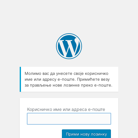
Молимо вас да унесете своје корисничко
име или адресу е-поште. Примићете везу
за прављење нове лозинке преко е-поште.
Корисничко име или адреса е-поште